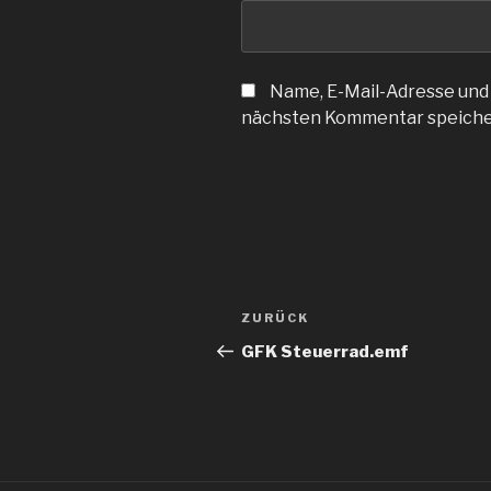
Name, E-Mail-Adresse und
nächsten Kommentar speiche
Beitragsnavigation
Vorheriger
ZURÜCK
Beitrag
GFK Steuerrad.emf