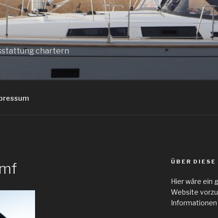
sstattung chartern
pressum
ÜBER DIESE
emf
Hier wäre ein 
Website vorzu
Informationen