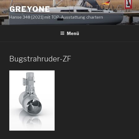
Zum
GREYONE
Inhalt
Hanse 348 [2021] mit TOP-Ausstattung chartern
springen
Menü
Bugstrahruder-ZF